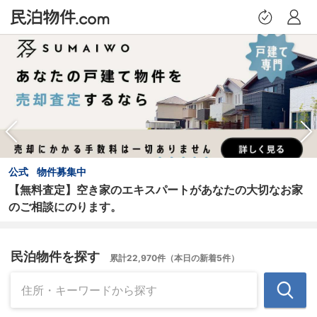
トップページ
提案物件
お問い合わせ履歴
公式
物件募集中
【無料査定】空き家のエキスパートがあなたの大切なお家
保存した検索条件
のご相談にのります。
希望条件設定
民泊物件を探す
累計22,970件（本日の新着5件）
プロフィール
ログアウト