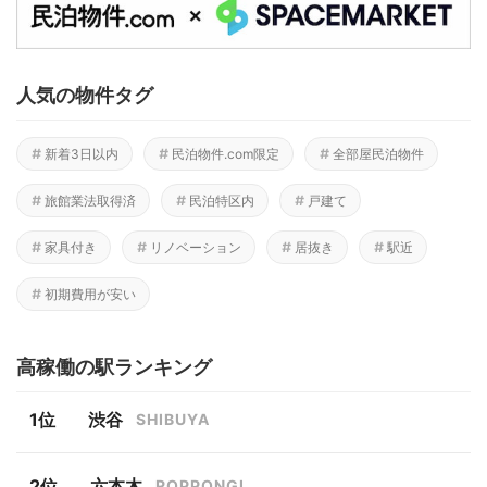
人気の物件タグ
新着3日以内
民泊物件.com限定
全部屋民泊物件
旅館業法取得済
民泊特区内
戸建て
家具付き
リノベーション
居抜き
駅近
初期費用が安い
高稼働の駅ランキング
渋谷
SHIBUYA
六本木
ROPPONGI