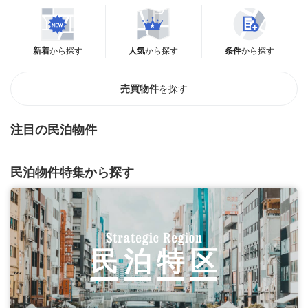
新着
から探す
人気
から探す
条件
から探す
売買物件
を探す
注目の民泊物件
民泊物件特集から探す
民
泊
特
区