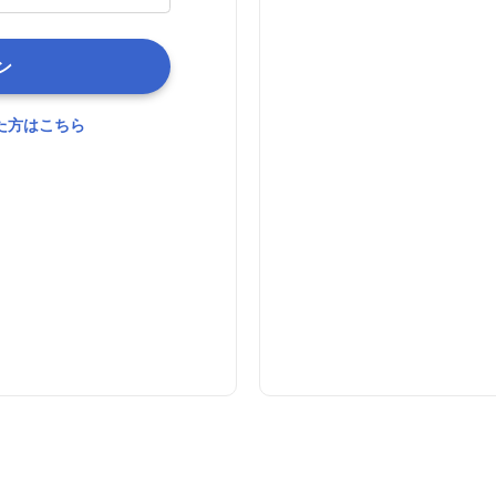
ン
た方はこちら