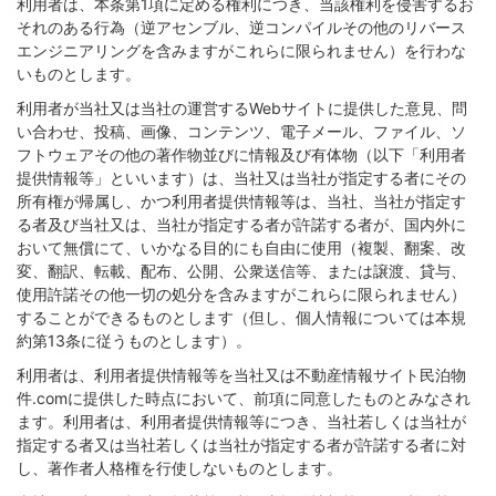
利用者は、本条第1項に定める権利につき、当該権利を侵害するお
それのある行為（逆アセンブル、逆コンパイルその他のリバース
エンジニアリングを含みますがこれらに限られません）を行わな
いものとします。
利用者が当社又は当社の運営するWebサイトに提供した意見、問
い合わせ、投稿、画像、コンテンツ、電子メール、ファイル、ソ
フトウェアその他の著作物並びに情報及び有体物（以下「利用者
提供情報等」といいます）は、当社又は当社が指定する者にその
所有権が帰属し、かつ利用者提供情報等は、当社、当社が指定す
る者及び当社又は、当社が指定する者が許諾する者が、国内外に
おいて無償にて、いかなる目的にも自由に使用（複製、翻案、改
変、翻訳、転載、配布、公開、公衆送信等、または譲渡、貸与、
使用許諾その他一切の処分を含みますがこれらに限られません）
することができるものとします（但し、個人情報については本規
約第13条に従うものとします）。
利用者は、利用者提供情報等を当社又は不動産情報サイト民泊物
件.comに提供した時点において、前項に同意したものとみなされ
ます。利用者は、利用者提供情報等につき、当社若しくは当社が
指定する者又は当社若しくは当社が指定する者が許諾する者に対
し、著作者人格権を行使しないものとします。