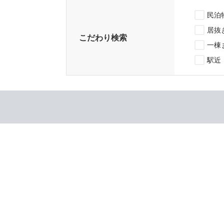
民泊
居抜
こだわり検索
一棟
駅近