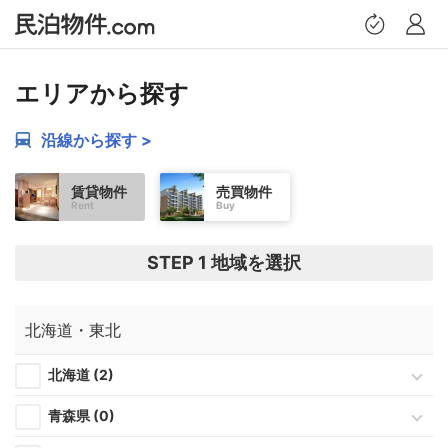
トップページ
エリアから探す
沿線から探す >
提案物件
賃貸物件
売買物件
Rent
Buy
お問い合わせ履歴
STEP 1 地域を選択
保存した検索条件
北海道・東北
希望条件設定
北海道 (2)
プロフィール
青森県 (0)
ログアウト