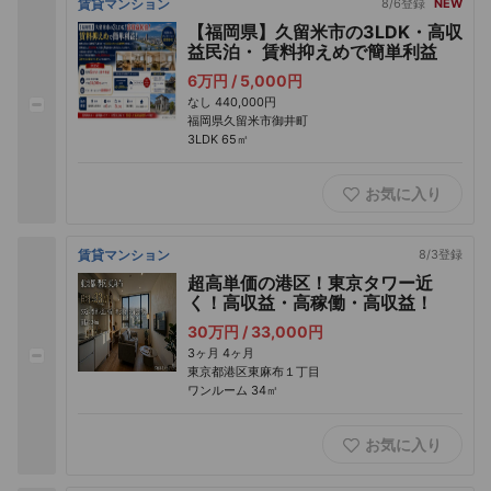
賃貸マンション
8/6登録
NEW
【福岡県】久留米市の3LDK・高収
益民泊・ 賃料抑えめで簡単利益
6万円 /
5,000円
なし
440,000円
福岡県久留米市御井町
3LDK
65㎡
お気に入り
賃貸マンション
8/3登録
超高単価の港区！東京タワー近
く！高収益・高稼働・高収益！
30万円 /
33,000円
3ヶ月
4ヶ月
東京都港区東麻布１丁目
ワンルーム
34㎡
お気に入り