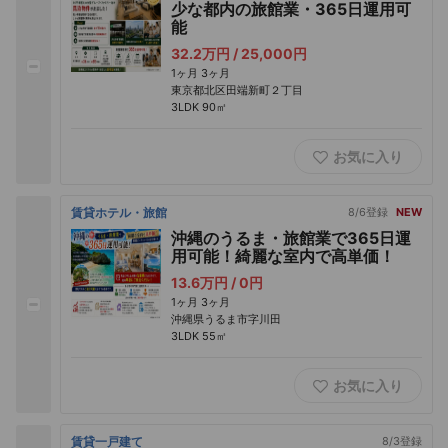
少な都内の旅館業・365日運用可
能
32.2万円 /
25,000円
1ヶ月
3ヶ月
東京都北区田端新町２丁目
3LDK
90㎡
お気に入り
賃貸ホテル・旅館
8/6登録
NEW
沖縄のうるま・旅館業で365日運
用可能！綺麗な室内で高単価！
13.6万円 /
0円
1ヶ月
3ヶ月
沖縄県うるま市字川田
3LDK
55㎡
お気に入り
賃貸一戸建て
8/3登録