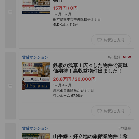
15万円 /
0円
1ヶ月
3ヶ月
熊本県熊本市中央区横手１丁目
4LDK以上
113㎡
お気に入り
賃貸マンション
8/6登録
NEW
鉄板の浅草！広々した物件で高単
価期待！高収益物件出ました！
26.8万円 /
20,000円
1ヶ月
4ヶ月
東京都台東区松が谷３丁目
ワンルーム
67.98㎡
お気に入り
賃貸マンション
8/3登録
山手線・好立地の旅館業物件！希