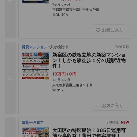
1ヶ月
5ヶ月
京都府京都市中京区壬生天池町
1LDK
40㎡
お気に入り
賃貸マンション
1人が検討中
7/25登録
新宿区の鉄板立地の新築マンショ
ン！しかも駅徒歩１分の超駅近物
件！
19万円 /
0円
1ヶ月
4ヶ月
東京都新宿区上落合２丁目
1K
31㎡
お気に入り
賃貸一戸建て
8/6登録
NEW
大田区の特区民泊！365日運用可
能な高収益！蒲田で集客抜群！