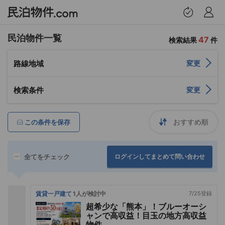
民泊物件一覧
47
検索結果
件
トップページ
路線地域
変更
提案物件
検索条件
変更
お問い合わせ履歴
この条件を保存
保存した検索条件
全てをチェック
ログインしてまとめて問い合わせ
希望条件設定
プロフィール
賃貸一戸建て
1人が検討中
7/25登録
超希少な「熊本」！ブルーオーシ
ャンで高収益！目玉の地方高収益
ログアウト
物件