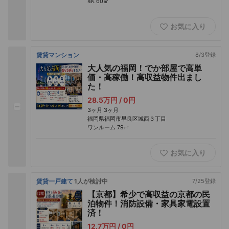
4K
60㎡
お気に入り
賃貸マンション
8/3登録
大人気の福岡！でか部屋で高単
価・高稼働！高収益物件出まし
た！
28.5万円 /
0円
3ヶ月
3ヶ月
福岡県福岡市早良区城西３丁目
ワンルーム
79㎡
お気に入り
賃貸一戸建て
1人が検討中
7/25登録
【京都】希少で高収益の京都の民
泊物件！消防設備・家具家電設置
済！
12.7万円 /
0円