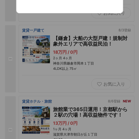
お気に入り
賃貸一戸建て
8/3登録
【鎌倉】大船の大型戸建！規制対
象外エリアで高収益民泊！
18万円 /
0円
2ヶ月
4ヶ月
神奈川県鎌倉市岡本１丁目
4LDK以上
75㎡
お気に入り
賃貸ホテル・旅館
8/6登録
NEW
旅館業で365日運用！京都駅から
２駅の穴場！高収益物件です！
13万円 /
0円
1ヶ月
4ヶ月
滋賀県大津市朝日が丘１丁目