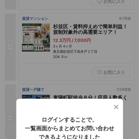
お気に入り
賃貸マンション
8/1登録
杉並区・賃料抑えめで簡単利益！
規制対象外の高需要エリア！
12.3万円 /
7,000円
3ヶ月
4ヶ月
東京都杉並区下高井戸２丁目
2DK
31㎡
お気に入り
賃貸一戸建て
7/29登録
東陽町駅徒歩８分！収容人数多く
高収益！
×
35万円 /
0円
3ヶ月
4ヶ月
ログインすることで、
東京都江東区東陽５丁目
一覧画面からまとめてお問い合わせ
3LDK
78㎡
できるようになりました