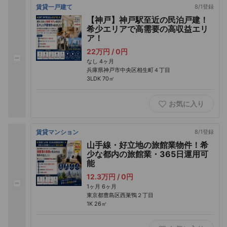
賃貸一戸建て
8/1登録
【神戸】神戸駅至近の民泊戸建！
希少エリアで高需要の高収益エリ
ア！
22万円 /
0円
なし
4ヶ月
兵庫県神戸市中央区相生町４丁目
3LDK
70㎡
お気に入り
賃貸マンション
8/1登録
山手線・好立地の旅館業物件！希
少な都内の旅館業・365日運用可
能
12.3万円 /
0円
1ヶ月
6ヶ月
東京都豊島区西巣鴨２丁目
1K
26㎡