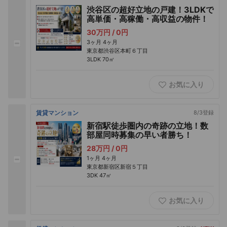
渋谷区の超好立地の戸建！3LDKで
高単価・高稼働・高収益の物件！
30万円 /
0円
3ヶ月
4ヶ月
東京都渋谷区本町６丁目
3LDK
70㎡
お気に入り
賃貸マンション
8/3登録
新宿駅徒歩圏内の奇跡の立地！数
部屋同時募集の早い者勝ち！
28万円 /
0円
1ヶ月
4ヶ月
東京都新宿区新宿５丁目
3DK
47㎡
お気に入り