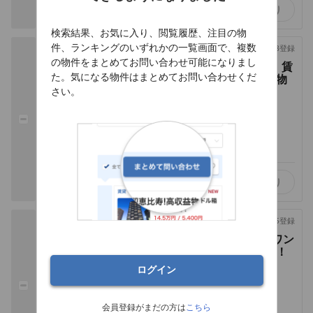
お気に入り
検索結果、お気に入り、閲覧履歴、注目の物
件、ランキングのいずれかの一覧画面で、複数
賃貸マンション
8/3登録
の物件をまとめてお問い合わせ可能になりまし
【杉並区】駅徒歩1分の超駅近！賃
た。気になる物件はまとめてお問い合わせくだ
料抑えめで簡単利益！おすすめ物
件
さい。
8万円 /
5,000円
2ヶ月
4ヶ月
東京都杉並区高円寺南１丁目
1K
17㎡
お気に入り
賃貸マンション
1人が検討中
7/25登録
新宿区・新宿駅まで徒歩5分！ワン
フロアの超好立地の高収益物件！
37.5万円 /
0円
ログイン
6ヶ月
3ヶ月
東京都新宿区西新宿７丁目
会員登録がまだの方は
こちら
ワンルーム
50㎡