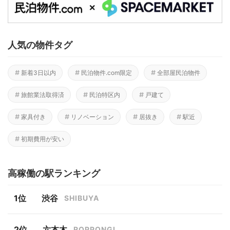
人気の物件タグ
新着3日以内
民泊物件.com限定
全部屋民泊物件
旅館業法取得済
民泊特区内
戸建て
家具付き
リノベーション
居抜き
駅近
初期費用が安い
高稼働の駅ランキング
渋谷
SHIBUYA
六本木
ROPPONGI