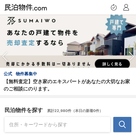
トップページ
提案物件
お問い合わせ履歴
公式
物件募集中
【無料査定】空き家のエキスパートがあなたの大切なお家
保存した検索条件
のご相談にのります。
希望条件設定
民泊物件を探す
累計22,980件（本日の新着0件）
プロフィール
ログアウト