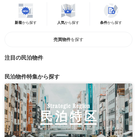
新着
から探す
人気
から探す
条件
から探す
売買物件
を探す
注目の民泊物件
民泊物件特集から探す
民
泊
特
区