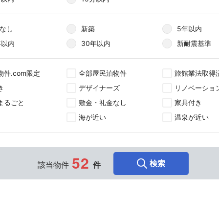
なし
新築
5年以内
年以内
30年以内
新耐震基準
物件.com限定
全部屋民泊物件
旅館業法取得
き
デザイナーズ
リノベーショ
まるごと
敷金・礼金なし
家具付き
海が近い
温泉が近い
5
2
検索
該当物件
件