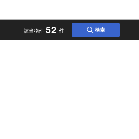
5
2
検索
該当物件
件
空室・空家のご相談はこちら
民泊専門インテリアはこち
・空家対策に民泊を活用しませんか？
インテリアのプロが収益UPの内装