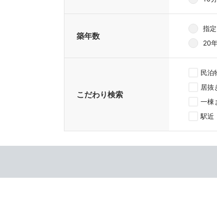
指定
築年数
20
民泊
居抜
こだわり検索
一棟
駅近