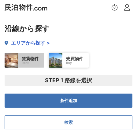
トップページ
沿線から探す
エリアから探す >
提案物件
賃貸物件
売買物件
Rent
Buy
お問い合わせ履歴
STEP 1 路線を選択
保存した検索条件
希望条件設定
プロフィール
ログアウト